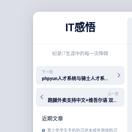
跳
至
IT感悟
内
容
纪录IT生涯中的每一次障碍
下一页
phpyun人才系统与骑士人才系统mysql数据互转技术要领
上一页
跑腿外卖支持中文+维吾尔语 双语言切换（小猪o2o内核）小程序 带uniapp，此系统是小猪新版o2o生活系统内核基础上根据客户要求定制的跑腿外卖，功能完善界面双语切换，当时花了很多钱，有需求的可以来捡漏了
近期文章
青少年学生手机防沉迷未成年游戏防沉