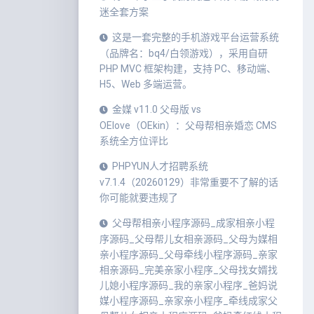
迷全套方案
这是一套完整的手机游戏平台运营系统
（品牌名：bq4/白领游戏），采用自研
PHP MVC 框架构建，支持 PC、移动端、
H5、Web 多端运营。
金媒 v11.0 父母版 vs
OElove（OEkin）：父母帮相亲婚恋 CMS
系统全方位评比
PHPYUN人才招聘系统
v7.1.4（20260129）非常重要不了解的话
你可能就要违规了
父母帮相亲小程序源码_成家相亲小程
序源码_父母帮儿女相亲源码_父母为媒相
亲小程序源码_父母牵线小程序源码_亲家
相亲源码_完美亲家小程序_父母找女婿找
儿媳小程序源码_我的亲家小程序_爸妈说
媒小程序源码_亲家亲小程序_牵线成家父