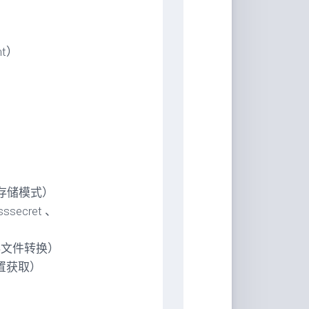
nt）
值对存储模式）
sssecret 、
缓存文件转换）
配置获取）