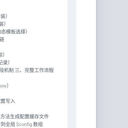
封装）
封装）
置项（动态模板选择）
链
踪）
与记录）
段机制 三、完整工作流程
Flow）
将配置写入
cache 方法生成配置缓存文件
局 $config 数组