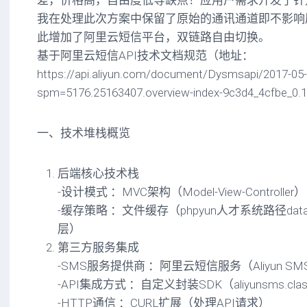
差，价格高，自由度低等缺点！应用户需求开发了针对
我在处理此次方案中保留了原始的通讯通道即不影响
此增加了阿里云短信平台，双链路自由切换。
基于阿里云短信API技术文档规范（地址：
https://api.aliyun.com/document/Dysmsapi/2017-0
spm=5176.25163407.overview-index-9c3d4_4cfbe_0
一、技术堆栈概览
后端核心技术栈
-设计模式 ：MVC架构（Model-View-Controller）
-缓存策略 ：文件缓存（phpyun人才系统路径data/
层）
第三方服务集成
-SMS服务提供商 ：阿里云短信服务（Aliyun SMS S
-API集成方式 ：自定义封装SDK（aliyunsms.cl
-HTTP通信 ：CURL扩展（处理API请求）