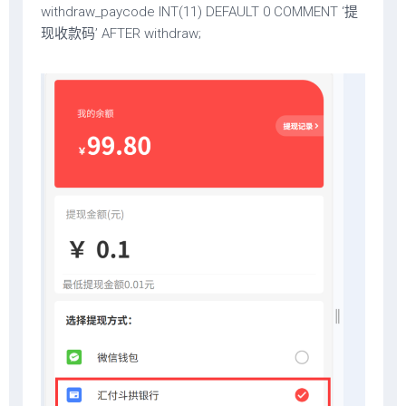
withdraw_paycode INT(11) DEFAULT 0 COMMENT ‘提
现收款码’ AFTER withdraw;