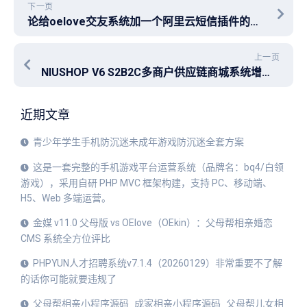
下一页
论给oelove交友系统加一个阿里云短信插件的可行性
上一页
NIUSHOP V6 S2B2C多商户供应链商城系统增加多语言切换跨境支付功能
近期文章
青少年学生手机防沉迷未成年游戏防沉迷全套方案
这是一套完整的手机游戏平台运营系统（品牌名：bq4/白领
游戏），采用自研 PHP MVC 框架构建，支持 PC、移动端、
H5、Web 多端运营。
金媒 v11.0 父母版 vs OElove（OEkin）：父母帮相亲婚恋
CMS 系统全方位评比
PHPYUN人才招聘系统v7.1.4（20260129）非常重要不了解
的话你可能就要违规了
父母帮相亲小程序源码_成家相亲小程序源码_父母帮儿女相