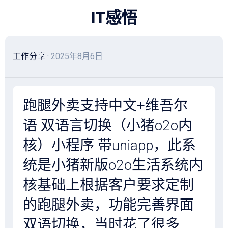
跳
IT感悟
至
内
容
工作分享
· 2025年8月6日
跑腿外卖支持中文+维吾尔
语 双语言切换（小猪o2o内
核）小程序 带uniapp，此系
统是小猪新版o2o生活系统内
核基础上根据客户要求定制
的跑腿外卖，功能完善界面
双语切换，当时花了很多