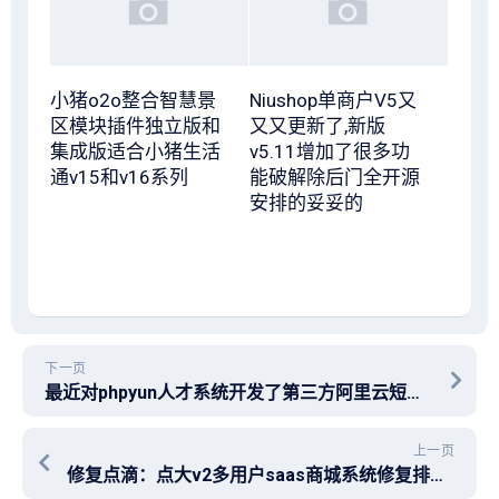
小猪o2o整合智慧景
Niushop单商户V5又
区模块插件独立版和
又又更新了,新版
集成版适合小猪生活
v5.11增加了很多功
通v15和v16系列
能破解除后门全开源
安排的妥妥的
下一页
最近对phpyun人才系统开发了第三方阿里云短信插件API总结了一些心得分享给各位同行大牛，少走弯路
上一页
修复点滴：点大v2多用户saas商城系统修复排队免单插件无法保存设置！修复汇付抖拱支付插件无法设置对接参数+对应后台Php控制器