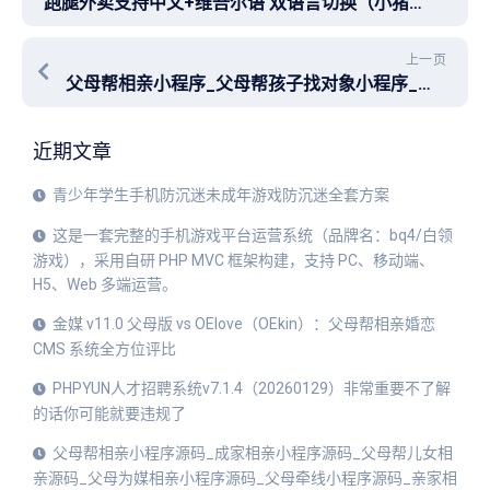
跑腿外卖支持中文+维吾尔语 双语言切换（小猪o2o内核）小程序 带uniapp，此系统是小猪新版o2o生活系统内核基础上根据客户要求定制的跑腿外卖，功能完善界面双语切换，当时花了很多钱，有需求的可以来捡漏了
上一页
父母帮相亲小程序_父母帮孩子找对象小程序_儿女脱单小程序_成家相亲_众多家长选择的相亲平台_家长帮儿女相亲小程序_婚恋交友父母版小程序_父母牵线小程序_父母给子女相亲平台小程序_相亲小程序_家长相亲小程序
近期文章
青少年学生手机防沉迷未成年游戏防沉迷全套方案
这是一套完整的手机游戏平台运营系统（品牌名：bq4/白领
游戏），采用自研 PHP MVC 框架构建，支持 PC、移动端、
H5、Web 多端运营。
金媒 v11.0 父母版 vs OElove（OEkin）：父母帮相亲婚恋
CMS 系统全方位评比
PHPYUN人才招聘系统v7.1.4（20260129）非常重要不了解
的话你可能就要违规了
父母帮相亲小程序源码_成家相亲小程序源码_父母帮儿女相
亲源码_父母为媒相亲小程序源码_父母牵线小程序源码_亲家相