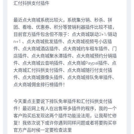
汇付抖拱支付插件
最近点大商城系统比较火，系统集分销、秒杀、拼
团、看啥、优惠券、积分等营销利器插件比较不错，
目前官方插件包含但不限于：点大商城联动2+1/链动
n+1 、点大商城批发插件、点大商城视频号小店插
件、点大商城酒店插件、点大商城约车租车插件、门
店插件、点大商城聚水潭插件、点大商城预约分销插
件、点大商城云音响插件、点大商城Paypal插件、点
大商城汇付抖拱支付插件、点大商城随行付支付插
件、点大商城摄像头插件、点大商城排队免单插件、
点大商城佣金排行榜插件！
今天重点主要说下排队免单插件和汇付抖拱支付插
件！最近网上有人在出售带多插件的程序，我的一个
客户购买后发现这两个插件功能没法用，让我帮忙修
复！我依次说下或许你遇到同样问题或者将要购买非
官方产品时候一定要检查这里