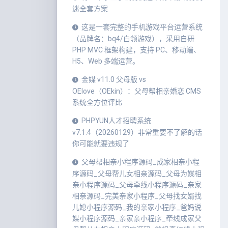
迷全套方案
这是一套完整的手机游戏平台运营系统
（品牌名：bq4/白领游戏），采用自研
PHP MVC 框架构建，支持 PC、移动端、
H5、Web 多端运营。
金媒 v11.0 父母版 vs
OElove（OEkin）：父母帮相亲婚恋 CMS
系统全方位评比
PHPYUN人才招聘系统
v7.1.4（20260129）非常重要不了解的话
你可能就要违规了
父母帮相亲小程序源码_成家相亲小程
序源码_父母帮儿女相亲源码_父母为媒相
亲小程序源码_父母牵线小程序源码_亲家
相亲源码_完美亲家小程序_父母找女婿找
儿媳小程序源码_我的亲家小程序_爸妈说
媒小程序源码_亲家亲小程序_牵线成家父