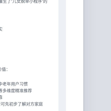
催生了”儿女脱单小程序”的
实
价值：
中老年用户习惯
等多维度精准推荐
靠
母可先初步了解对方家庭