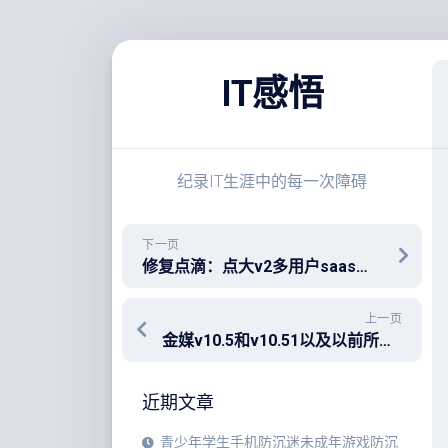
跳
至
IT感悟
内
容
纪录IT生涯中的每一次障碍
下一页
修复点滴：点大v2多用户saas商城系统修复排队免单插件无法保存设置！修复汇付抖拱支付插件无法设置对接参数+对应后台Php控制器
上一页
金媒v10.5和v10.51以及以前所有版本都有Bug购买者请注意先测试！
近期文章
青少年学生手机防沉迷未成年游戏防沉