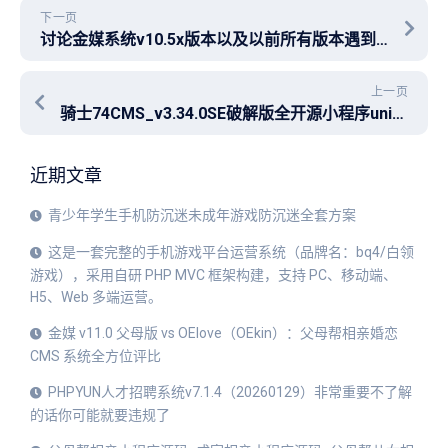
下一页
讨论金媒系统v10.5x版本以及以前所有版本遇到的视频无法上传和承诺书异常问题
上一页
骑士74CMS_v3.34.0SE破解版全开源小程序uniapp及admin编译流程一篇文章说清楚
近期文章
青少年学生手机防沉迷未成年游戏防沉迷全套方案
这是一套完整的手机游戏平台运营系统（品牌名：bq4/白领
游戏），采用自研 PHP MVC 框架构建，支持 PC、移动端、
H5、Web 多端运营。
金媒 v11.0 父母版 vs OElove（OEkin）：父母帮相亲婚恋
CMS 系统全方位评比
PHPYUN人才招聘系统v7.1.4（20260129）非常重要不了解
的话你可能就要违规了