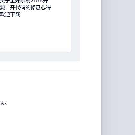
关于金媒系统v10.5开
源二开代码的修复心得
欢迎下载
计
Alx
.