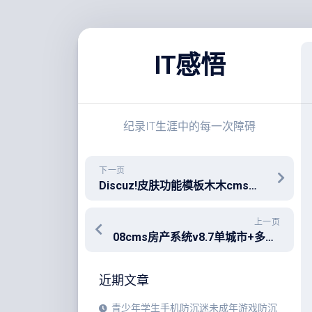
跳
至
IT感悟
内
容
纪录IT生涯中的每一次障碍
下一页
Discuz!皮肤功能模板木木cms超级门户风格模板插件utf8全功能版
上一页
08cms房产系统v8.7单城市+多城市+全景插件+链家模板+房源采集插件+APP源码+小程序源码
近期文章
青少年学生手机防沉迷未成年游戏防沉