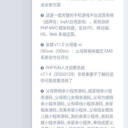
迷全套方案
这是一套完整的手机游戏平台运营系统
（品牌名：bq4/白领游戏），采用自研
PHP MVC 框架构建，支持 PC、移动端、
H5、Web 多端运营。
金媒 v11.0 父母版 vs
OElove（OEkin）：父母帮相亲婚恋 CMS
系统全方位评比
PHPYUN人才招聘系统
v7.1.4（20260129）非常重要不了解的话
你可能就要违规了
父母帮相亲小程序源码_成家相亲小程
序源码_父母帮儿女相亲源码_父母为媒相
亲小程序源码_父母牵线小程序源码_亲家
相亲源码_完美亲家小程序_父母找女婿找
儿媳小程序源码_我的亲家小程序_爸妈说
媒小程序源码_亲家亲小程序_牵线成家父