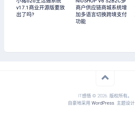
小猪o2o生活通系统
NIUSHOP V6 S2B2C多
v17.1商业开源版要放
商户供应链商城系统增
出了吗?
加多语言切换跨境支付
功能
IT感悟 © 2026. 版权所有。
自豪地采用
WordPress
. 主题设