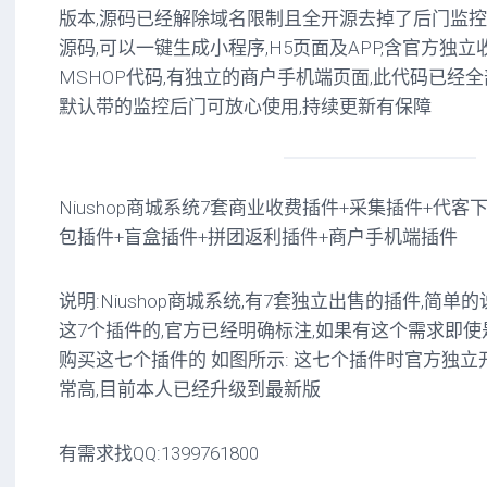
版本,源码已经解除域名限制且全开源去掉了后门监控代码
源码,可以一键生成小程序,H5页面及APP,含官方独
MSHOP代码,有独立的商户手机端页面,此代码已经
默认带的监控后门可放心使用,持续更新有保障
Niushop商城系统7套商业收费插件+采集插件+代客
包插件+盲盒插件+拼团返利插件+商户手机端插件
说明:Niushop商城系统,有7套独立出售的插件,简
这7个插件的,官方已经明确标注,如果有这个需求即
购买这七个插件的 如图所示: 这七个插件时官方独
常高,目前本人已经升级到最新版
有需求找QQ:1399761800