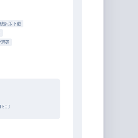
户破解版下载
版
版源码
800