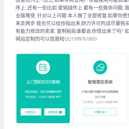
故意而为之?)总之,如果非商业用户你直接用可能就遭罪
序上 ,还有一些比如 营销插件上 都有一些致命问题,
业版难受, 针对以上问题 本人做了全部修复,如果你
来走两步 我也可以给你指出来,财力许可的话尽量购买
有能力修改的卖家, 复制粘贴谁都会,你悟出来了吗? 
网站定制的可以找我哈QQ1399761800