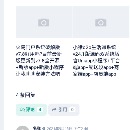
火鸟门户系统破解版
小猪o2o生活通系统
v7.8好用吗?目前最新
v24.1版源码双系统版
版更新到v7.8全开源
含Uniapp小程序+平台
+新版app+新版小程序
端app+配送段app+商
让我聊聊安装方法吧
家端app+店员端app
4 条回复
评论
4
引用
0
名称
2021年9月13日 下午2:46