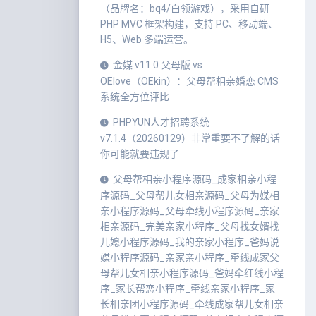
（品牌名：bq4/白领游戏），采用自研
PHP MVC 框架构建，支持 PC、移动端、
H5、Web 多端运营。
金媒 v11.0 父母版 vs
OElove（OEkin）：父母帮相亲婚恋 CMS
系统全方位评比
PHPYUN人才招聘系统
v7.1.4（20260129）非常重要不了解的话
你可能就要违规了
父母帮相亲小程序源码_成家相亲小程
序源码_父母帮儿女相亲源码_父母为媒相
亲小程序源码_父母牵线小程序源码_亲家
相亲源码_完美亲家小程序_父母找女婿找
儿媳小程序源码_我的亲家小程序_爸妈说
媒小程序源码_亲家亲小程序_牵线成家父
母帮儿女相亲小程序源码_爸妈牵红线小程
序_家长帮恋小程序_牵线亲家小程序_家
长相亲团小程序源码_牵线成家帮儿女相亲