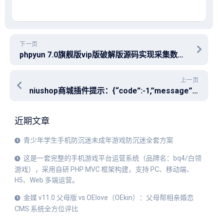
下一页
phpyun 7.0旗舰版vip版破解版源码实现采集数据功能
上一页
niushop商城插件提示：{“code”:-1,”message”:”系统异常：variable type error
近期文章
青少年学生手机防沉迷未成年游戏防沉迷全套方案
这是一套完整的手机游戏平台运营系统（品牌名：bq4/白领
游戏），采用自研 PHP MVC 框架构建，支持 PC、移动端、
H5、Web 多端运营。
金媒 v11.0 父母版 vs OElove（OEkin）：父母帮相亲婚恋
CMS 系统全方位评比