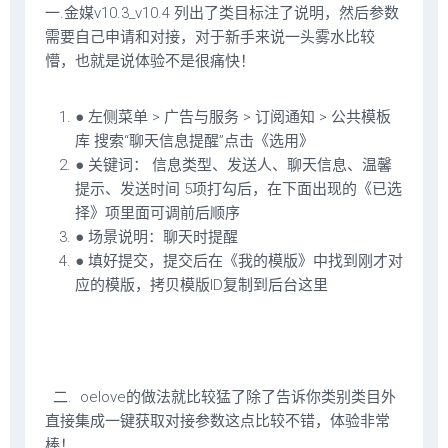
一.金媒v10.3_v10.4 列出了类目标注了说明，然后参数
需要自己申请和对接，对于新手来说一头雾水比较
懵，也就是说体验不是很痛快！
● 左侧菜单 > 广告与服务 > 订阅通知 > 公共模板
库 搜索“聊天信息提醒”点击《选用》
● 关键词： 信息类型、发送人、聊天信息、温馨
提示、发送时间 5项打勾后，在下面出现的《已选
择》项里面可调前后顺序
● 场景说明：聊天时提醒
● 填好提交，提交后在《我的模版》中找到刚才对
应的模版，拷贝模版ID复制到后台这里
二. oelove的做法就比较猛了除了告诉你类别类目外
直接集成一键获取对接参数这点比较不错，体验非常
棒！