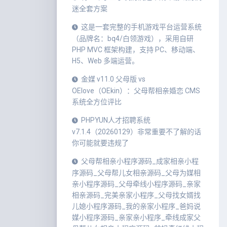
迷全套方案
这是一套完整的手机游戏平台运营系统
（品牌名：bq4/白领游戏），采用自研
PHP MVC 框架构建，支持 PC、移动端、
H5、Web 多端运营。
金媒 v11.0 父母版 vs
OElove（OEkin）：父母帮相亲婚恋 CMS
系统全方位评比
PHPYUN人才招聘系统
v7.1.4（20260129）非常重要不了解的话
你可能就要违规了
父母帮相亲小程序源码_成家相亲小程
序源码_父母帮儿女相亲源码_父母为媒相
亲小程序源码_父母牵线小程序源码_亲家
相亲源码_完美亲家小程序_父母找女婿找
儿媳小程序源码_我的亲家小程序_爸妈说
媒小程序源码_亲家亲小程序_牵线成家父