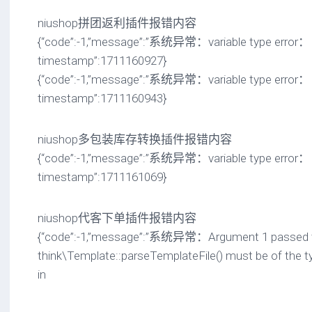
niushop拼团返利插件报错内容
{“code”:-1,”message”:”系统异常：variable type error： a
timestamp”:1711160927}
{“code”:-1,”message”:”系统异常：variable type error： a
timestamp”:1711160943}
niushop多包装库存转换插件报错内容
{“code”:-1,”message”:”系统异常：variable type error： a
timestamp”:1711161069}
niushop代客下单插件报错内容
{“code”:-1,”message”:”系统异常：Argument 1 passed 
think\Template::parseTemplateFile() must be of the type
in