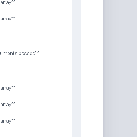
rray”,”
rray”,”
uments passed”,”
rray”,”
rray”,”
rray”,”