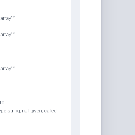
rray”,”
rray”,”
rray”,”
to
 string, null given, called