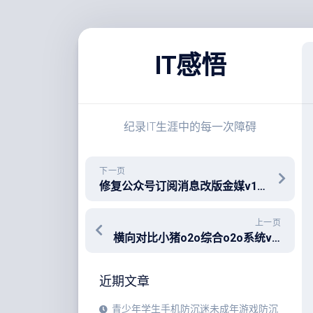
跳
至
IT感悟
内
容
纪录IT生涯中的每一次障碍
下一页
修复公众号订阅消息改版金媒v10.3_v10.4和奥壹oelove 10.1处理方式有不同
上一页
横向对比小猪o2o综合o2o系统v24.1双系统版与万岳外卖系统功能性评测
近期文章
青少年学生手机防沉迷未成年游戏防沉