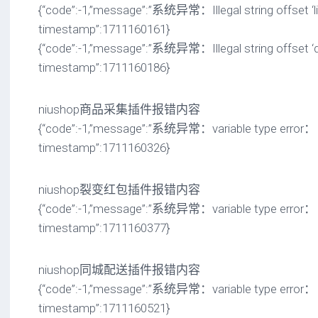
{“code”:-1,”message”:”系统异常：Illegal string offset ‘list
timestamp”:1711160161}
{“code”:-1,”message”:”系统异常：Illegal string offset ‘da
timestamp”:1711160186}
niushop商品采集插件报错内容
{“code”:-1,”message”:”系统异常：variable type error： a
timestamp”:1711160326}
niushop裂变红包插件报错内容
{“code”:-1,”message”:”系统异常：variable type error： a
timestamp”:1711160377}
niushop同城配送插件报错内容
{“code”:-1,”message”:”系统异常：variable type error： a
timestamp”:1711160521}