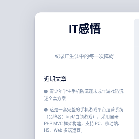
跳
至
IT感悟
内
容
纪录IT生涯中的每一次障碍
近期文章
青少年学生手机防沉迷未成年游戏防沉
迷全套方案
这是一套完整的手机游戏平台运营系统
（品牌名：bq4/白领游戏），采用自研
PHP MVC 框架构建，支持 PC、移动端、
H5、Web 多端运营。