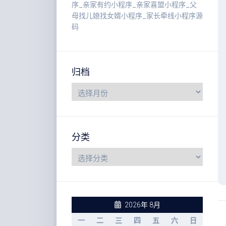
序_亲家有约小程序_亲家喜盟小程序_父
母找儿媳找女婿小程序_家长牵线小程序源
码
归档
分类
2026年 8月
一
二
三
四
五
六
日