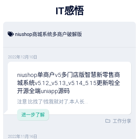
跳
IT感悟
至
内
容
niushop商城系统多商户破解版
2022年12月10日
niushop单商户v5多门店版智慧新零售商
城系统v5.12_v5.13_v5.14_5.15更新啦全
开源全端uniapp源码
注意:比找了!找我就对了,本人长...
进一步了解
工作分享
2022年11月16日