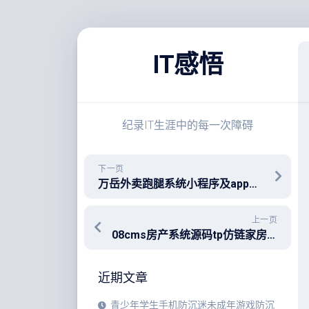
跳
至
IT感悟
内
容
纪录IT生涯中的每一次障碍
下一页
万岳外卖跑腿系统小程序及app源码搭建部署流程及注意事项！
上一页
08cms房产系统源码tp仿链家房产系统+房产小程序源码安装教程
近期文章
青少年学生手机防沉迷未成年游戏防沉