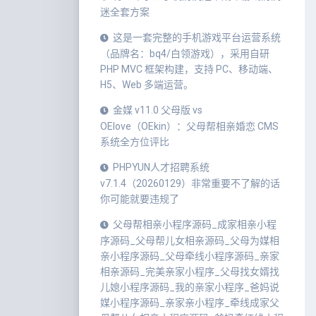
迷全套方案
这是一套完整的手机游戏平台运营系统
（品牌名：bq4/白领游戏），采用自研
PHP MVC 框架构建，支持 PC、移动端、
H5、Web 多端运营。
金媒 v11.0 父母版 vs
OElove（OEkin）：父母帮相亲婚恋 CMS
系统全方位评比
PHPYUN人才招聘系统
v7.1.4（20260129）非常重要不了解的话
你可能就要违规了
父母帮相亲小程序源码_成家相亲小程
序源码_父母帮儿女相亲源码_父母为媒相
亲小程序源码_父母牵线小程序源码_亲家
相亲源码_完美亲家小程序_父母找女婿找
儿媳小程序源码_我的亲家小程序_爸妈说
媒小程序源码_亲家亲小程序_牵线成家父