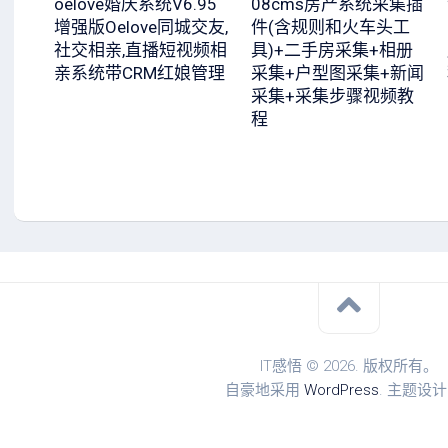
oelove婚庆系统V6.95
08cms房产系统采集插
增强版Oelove同城交友,
件(含规则和火车头工
社交相亲,直播短视频相
具)+二手房采集+相册
亲系统带CRM红娘管理
采集+户型图采集+新闻
采集+采集步骤视频教
程
IT感悟 © 2026. 版权所有。
自豪地采用
WordPress
. 主题设