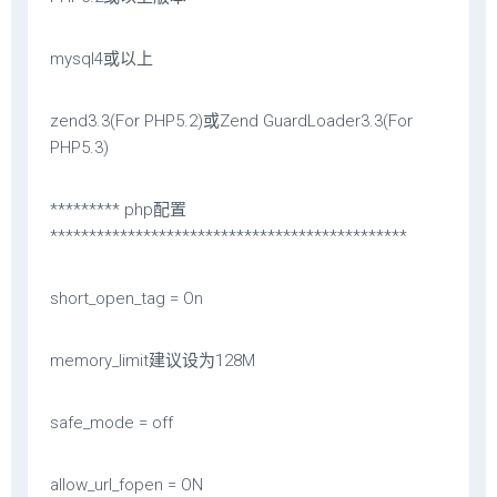
mysql4或以上
zend3.3(For PHP5.2)或Zend GuardLoader3.3(For
PHP5.3)
********* php配置
**********************************************
short_open_tag = On
memory_limit建议设为128M
safe_mode = off
allow_url_fopen = ON