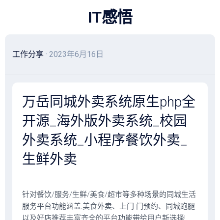
跳
IT感悟
至
内
容
工作分享
· 2023年6月16日
万岳同城外卖系统原生php全
开源_海外版外卖系统_校园
外卖系统_小程序餐饮外卖_
生鲜外卖
针对餐饮/服务/生鲜/美食/超市等多种场景的同城生活
服务平台功能涵盖:美食外卖、上门 门预约、同城跑腿
以及好店推荐丰富齐全的平台功能带给用户新选择!