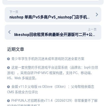
下一页
niushop 单商户v5多商户v5_niushop门店手机管理端插件_niushop支付宝小程序插件_niushop视频购物插件_niushop多包装库存转换插件_niushop称重插件_niushop电子秤插件_niushop采集助力插件_niushop视频购物插件_cps联盟插件_niushop代客下单插件_niushop盲盒插件_niushop门店手机管理端插件_niushop收银台单独卡消费插件
上一页
likeshop回收租赁系统最新全开源版可二开+公众号+手机H5+上架小程序
近期文章
青少年学生手机防沉迷未成年游戏防沉迷全套方案
这是一套完整的手机游戏平台运营系统（品牌名：bq4/白领
游戏），采用自研 PHP MVC 框架构建，支持 PC、移动端、
H5、Web 多端运营。
金媒 v11.0 父母版 vs OElove（OEkin）：父母帮相亲婚恋
CMS 系统全方位评比
PHPYUN人才招聘系统v7.1.4（20260129）非常重要不了解