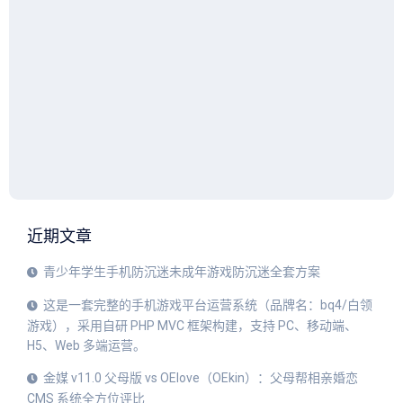
近期文章
青少年学生手机防沉迷未成年游戏防沉迷全套方案
这是一套完整的手机游戏平台运营系统（品牌名：bq4/白领
游戏），采用自研 PHP MVC 框架构建，支持 PC、移动端、
H5、Web 多端运营。
金媒 v11.0 父母版 vs OElove（OEkin）：父母帮相亲婚恋
CMS 系统全方位评比