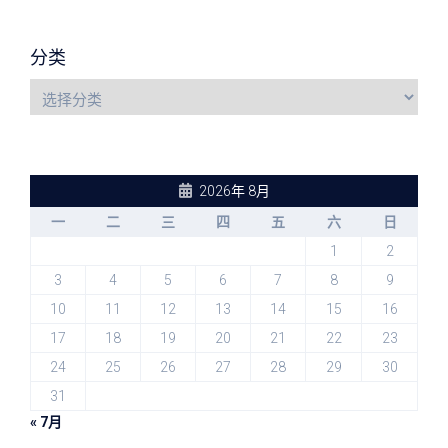
分类
2026年 8月
一
二
三
四
五
六
日
1
2
3
4
5
6
7
8
9
10
11
12
13
14
15
16
17
18
19
20
21
22
23
24
25
26
27
28
29
30
31
« 7月