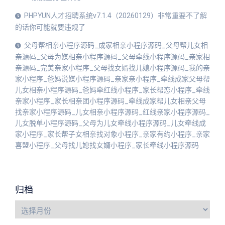
PHPYUN人才招聘系统v7.1.4（20260129）非常重要不了解
的话你可能就要违规了
父母帮相亲小程序源码_成家相亲小程序源码_父母帮儿女相
亲源码_父母为媒相亲小程序源码_父母牵线小程序源码_亲家相
亲源码_完美亲家小程序_父母找女婿找儿媳小程序源码_我的亲
家小程序_爸妈说媒小程序源码_亲家亲小程序_牵线成家父母帮
儿女相亲小程序源码_爸妈牵红线小程序_家长帮恋小程序_牵线
亲家小程序_家长相亲团小程序源码_牵线成家帮儿女相亲父母
找亲家小程序源码_儿女相亲小程序源码_红线亲家小程序源码_
儿女脱单小程序源码_父母为儿女牵线小程序源码_儿女牵线成
家小程序_家长帮子女相亲找对象小程序_亲家有约小程序_亲家
喜盟小程序_父母找儿媳找女婿小程序_家长牵线小程序源码
归档