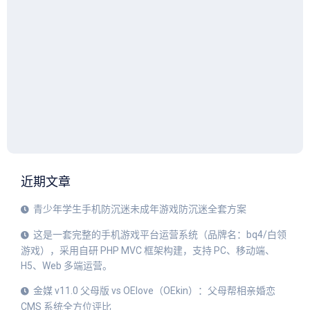
近期文章
青少年学生手机防沉迷未成年游戏防沉迷全套方案
这是一套完整的手机游戏平台运营系统（品牌名：bq4/白领
游戏），采用自研 PHP MVC 框架构建，支持 PC、移动端、
H5、Web 多端运营。
金媒 v11.0 父母版 vs OElove（OEkin）：父母帮相亲婚恋
CMS 系统全方位评比