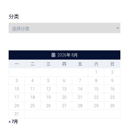
分类
2026年 8月
一
二
三
四
五
六
日
1
2
3
4
5
6
7
8
9
10
11
12
13
14
15
16
17
18
19
20
21
22
23
24
25
26
27
28
29
30
31
« 7月