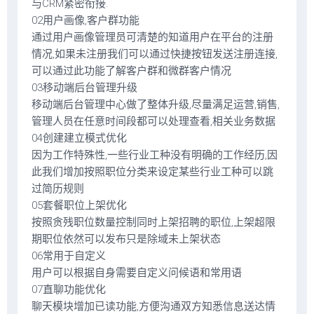
与CRM紧密衔接.
02用户画像,客户群功能
通过用户画像管理员可清楚的知道用户在平台的注册
情况,如果未注册我们可以通过快捷按钮发送注册连接,
可以通过此功能了解客户群和微群客户情况
03移动端后台管理升级
移动端后台管理中心做了整体升级,尽量满足运营,销售,
管理人员在任意时间段都可以处理查看,相关业务数据
04创建建立模式优化
因为工作特殊性,一些行业工种没有明确的工作经历,因
此我们增加按照职位分类来设定某些行业工种可以跳
过简历规则
05套餐职位上架优化
按照贪残职位数量控制同时上架招聘的职位,上架超限
期职位依然可以发布只是除域未上架状态
06常用于自定义
用户可以根据自身需要自定义问候语和常用语
07直聊功能优化
聊天模块增加已读功能,方便沟通双方知悉信息送达情