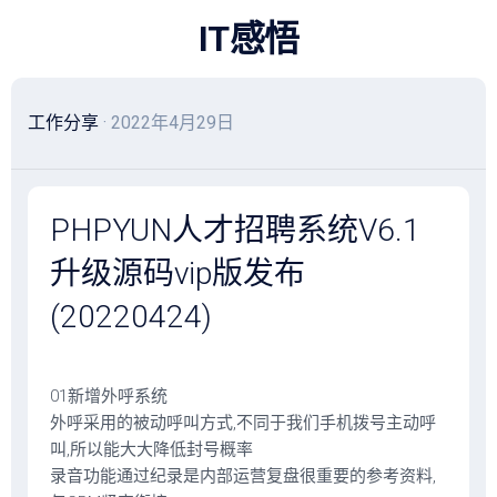
跳
IT感悟
至
内
容
工作分享
· 2022年4月29日
PHPYUN人才招聘系统V6.1
升级源码vip版发布
(20220424)
01新增外呼系统
外呼采用的被动呼叫方式,不同于我们手机拨号主动呼
叫,所以能大大降低封号概率
录音功能通过纪录是内部运营复盘很重要的参考资料,