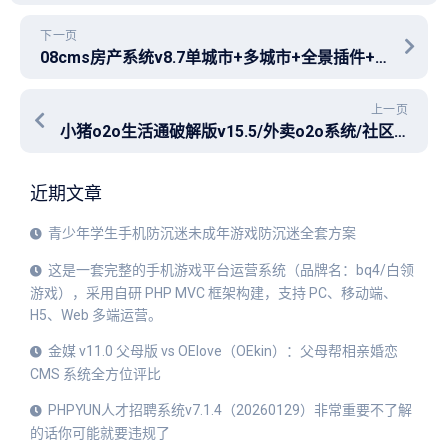
下一页
08cms房产系统v8.7单城市+多城市+全景插件+链家模板+房源采集插件+APP源码+小程序源码
上一页
小猪o2o生活通破解版v15.5/外卖o2o系统/社区o2o团购系统/商城系统/智慧社区全新v15.xx系列更新
近期文章
青少年学生手机防沉迷未成年游戏防沉迷全套方案
这是一套完整的手机游戏平台运营系统（品牌名：bq4/白领
游戏），采用自研 PHP MVC 框架构建，支持 PC、移动端、
H5、Web 多端运营。
金媒 v11.0 父母版 vs OElove（OEkin）：父母帮相亲婚恋
CMS 系统全方位评比
PHPYUN人才招聘系统v7.1.4（20260129）非常重要不了解
的话你可能就要违规了