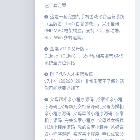
迷全套方案
这是一套完整的手机游戏平台运营系统
（品牌名：bq4/白领游戏），采用自研
PHP MVC 框架构建，支持 PC、移动端、
H5、Web 多端运营。
金媒 v11.0 父母版 vs
OElove（OEkin）：父母帮相亲婚恋 CMS
系统全方位评比
PHPYUN人才招聘系统
v7.1.4（20260129）非常重要不了解的话
你可能就要违规了
父母帮相亲小程序源码_成家相亲小程
序源码_父母帮儿女相亲源码_父母为媒相
亲小程序源码_父母牵线小程序源码_亲家
相亲源码_完美亲家小程序_父母找女婿找
儿媳小程序源码_我的亲家小程序_爸妈说
媒小程序源码_亲家亲小程序_牵线成家父