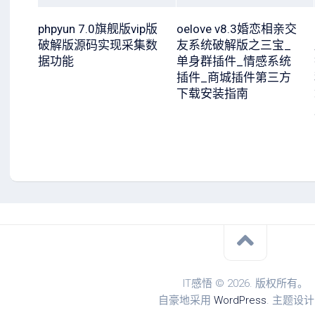
phpyun 7.0旗舰版vip版
oelove v8.3婚恋相亲交
破解版源码实现采集数
友系统破解版之三宝_
据功能
单身群插件_情感系统
插件_商城插件第三方
下载安装指南
IT感悟 © 2026. 版权所有。
自豪地采用
WordPress
. 主题设