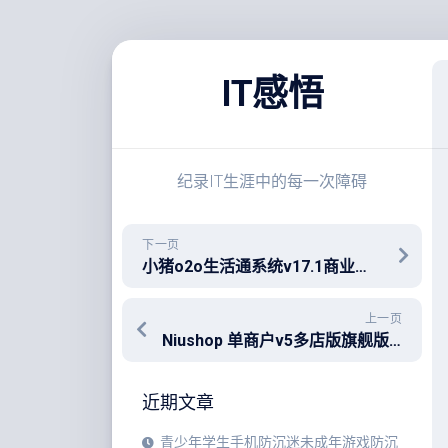
跳
至
IT感悟
内
容
纪录IT生涯中的每一次障碍
下一页
小猪o2o生活通系统v17.1商业开源版要放出了吗?
上一页
Niushop 单商户v5多店版旗舰版称重插件weighgoods发布哈
近期文章
青少年学生手机防沉迷未成年游戏防沉