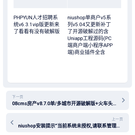
PHPYUN人才招聘系
niushop单商户v5系
统v6.3.1vip版更新来
列v5.04又更新补丁
了看看有没有破解版
了开源破解过的含
Uniapp工程源码(PC
端商户端小程序APP
端)商业插件全含
下一页
08cms房产v8.7.0单/多城市开源破解版+火车头采集+AR全景+链家模板+APP源码+小程序(含微聊)
上一页
niushop安装提示”当前系统未授权,请联系管理员”怎么处理