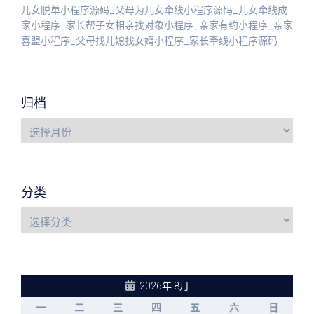
儿女脱单小程序源码_父母为儿女牵线小程序源码_儿女牵线成
家小程序_家长帮子女相亲找对象小程序_亲家有约小程序_亲家
喜盟小程序_父母找儿媳找女婿小程序_家长牵线小程序源码
归档
分类
2026年 8月
一
二
三
四
五
六
日